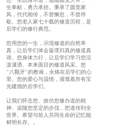
您一生以身示道，追随圆觉大帝，一
生奉献，勇力承担。秉承了圆觉家
风，代代相传，不曾懈怠，不曾停
歇。您老人家七十载的修道历程，是
后学们的修行典范。
您用您的一生，示现修道的自然率
真，让后学们体会返璞归真的修道真
谛。您身体力行，让后学们学习您活
泼潇洒、本来面目的修道风采。您
“八颗牙”的教诲，永烙在后学们的心
里。您的爱心与温情，灌溉着所有宝
光建德的后学们。
让我们怀念您、效仿您修办道的精
神、追随您坚定的步伐，把道传到全
世界。希望与前人共同生命的记忆能
鲜明长存。。